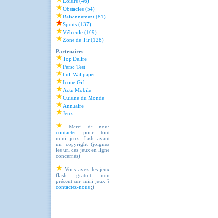
Loisirs (46)
Obstacles (54)
Raisonnement (81)
Sports (137)
Véhicule (109)
Zone de Tir (128)
Partenaires
Top Delire
Perso Test
Full Wallpaper
Icone Gif
Actu Mobile
Cuisine du Monde
Annuaire
Jeux
Merci de nous
contacter
pour tout
mini jeux flash ayant
un copyright (joignez
les url des jeux en ligne
concernés)
Vous avez des jeux
flash gratuit non
présent sur mini-jeux ?
contactez-nous
;)