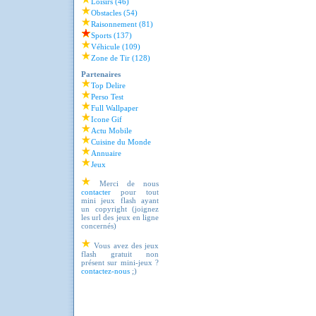
Loisirs (46)
Obstacles (54)
Raisonnement (81)
Sports (137)
Véhicule (109)
Zone de Tir (128)
Partenaires
Top Delire
Perso Test
Full Wallpaper
Icone Gif
Actu Mobile
Cuisine du Monde
Annuaire
Jeux
Merci de nous
contacter
pour tout
mini jeux flash ayant
un copyright (joignez
les url des jeux en ligne
concernés)
Vous avez des jeux
flash gratuit non
présent sur mini-jeux ?
contactez-nous
;)