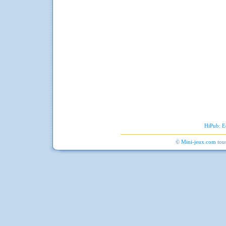
HiPub: E
©
Mini-jeux.com
tous