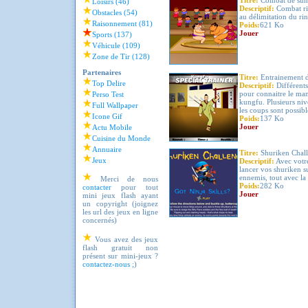
Titre:
Combat de su
Loisirs (46)
Descriptif:
Combat rig
Obstacles (54)
au délimitation du rin
Raisonnement (81)
Poids:
621 Ko
Jouer
Sports (137)
Véhicule (109)
Zone de Tir (128)
Partenaires
Titre:
Entrainement 
Top Delire
Descriptif:
Différents
pour connaitre le ma
Perso Test
kungfu. Plusieurs niv
Full Wallpaper
les coups sont possibl
Icone Gif
Poids:
137 Ko
Jouer
Actu Mobile
Cuisine du Monde
Annuaire
Titre:
Shuriken Chal
Jeux
Descriptif:
Avec votre
lancer vos shuriken s
ennemis, tout avec la 
Merci de nous
Poids:
282 Ko
contacter
pour tout
Jouer
mini jeux flash ayant
un copyright (joignez
les url des jeux en ligne
concernés)
Vous avez des jeux
flash gratuit non
présent sur mini-jeux ?
contactez-nous
;)