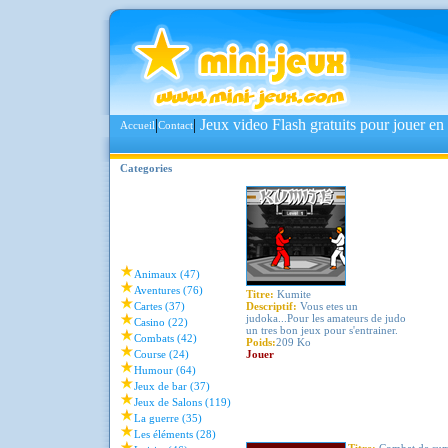
|
|
Jeux video Flash gratuits pour jouer en 
Accueil
Contact
Categories
Animaux (47)
Aventures (76)
Titre:
Kumite
Cartes (37)
Descriptif:
Vous etes un
judoka...Pour les amateurs de judo
Casino (22)
un tres bon jeux pour s'entrainer.
Combats (42)
Poids:
209 Ko
Course (24)
Jouer
Humour (64)
Jeux de bar (37)
Jeux de Salons (119)
La guerre (35)
Les éléments (28)