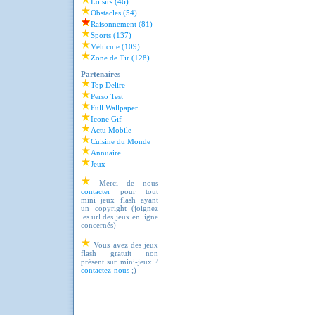
Loisirs (46)
Obstacles (54)
Raisonnement (81)
Sports (137)
Véhicule (109)
Zone de Tir (128)
Partenaires
Top Delire
Perso Test
Full Wallpaper
Icone Gif
Actu Mobile
Cuisine du Monde
Annuaire
Jeux
Merci de nous
contacter
pour tout
mini jeux flash ayant
un copyright (joignez
les url des jeux en ligne
concernés)
Vous avez des jeux
flash gratuit non
présent sur mini-jeux ?
contactez-nous
;)