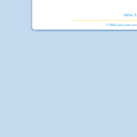
HiPub: E
©
Mini-jeux.com
tous