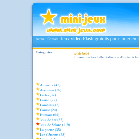
|
|
Jeux video Flash gratuits pour jouer en 
Accueil
Contact
Categories
tetris bébé
Encore une tres belle réalisation d'un tétris h
Animaux (47)
Aventures (76)
Cartes (37)
Casino (22)
Combats (42)
Course (24)
Humour (64)
Jeux de bar (37)
Jeux de Salons (119)
La guerre (35)
Les éléments (28)