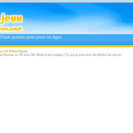
Flash gratuits pour jouer en ligne
n 3D White House
it Pacman en 3D avec Mr. Bush et ses copains ! Ce jeu se joue avec les flèches du clavier.