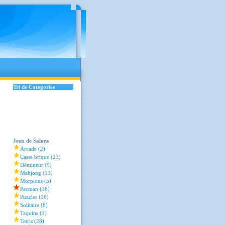
Tri de Categories
Jeux de Salons
Arcade (2)
Casse brique (23)
Démineur (9)
Mahjong (11)
Morpions (5)
Pacman (16)
Puzzles (16)
Solitaire (8)
Taquins (1)
Tetris (28)