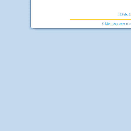
HiPub: E
©
Mini-jeux.com
tous