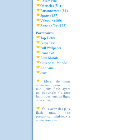
Loisirs (46)
Obstacles (54)
Raisonnement (81)
Sports (137)
Véhicule (109)
Zone de Tir (128)
Partenaires
Top Delire
Perso Test
Full Wallpaper
Icone Gif
Actu Mobile
Cuisine du Monde
Annuaire
Jeux
Merci de nous
contacter
pour tout
mini jeux flash ayant
un copyright (joignez
les url des jeux en ligne
concernés)
Vous avez des jeux
flash gratuit non
présent sur mini-jeux ?
contactez-nous
;)