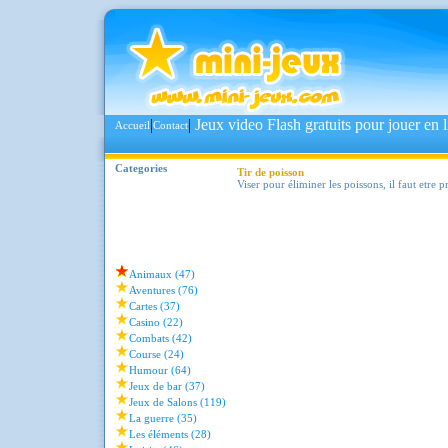
|
|
Jeux video Flash gratuits pour jouer en 
Accueil
Contact
Categories
Tir de poisson
Viser pour éliminer les poissons, il faut etre pr
Animaux (47)
Aventures (76)
Cartes (37)
Casino (22)
Combats (42)
Course (24)
Humour (64)
Jeux de bar (37)
Jeux de Salons (119)
La guerre (35)
Les éléments (28)