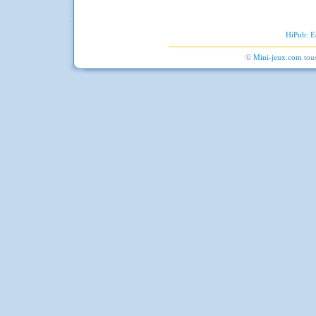
HiPub: E
©
Mini-jeux.com
tous