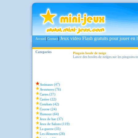
|
|
Jeux video Flash gratuits pour jouer en 
Accueil
Contact
Categories
Pingoin boule de neige
Lance des boules de neiges sur les pingoins tou
Animaux (47)
Aventures (76)
Cartes (37)
Casino (22)
Combats (42)
Course (24)
Humour (64)
Jeux de bar (37)
Jeux de Salons (119)
La guerre (35)
Les éléments (28)