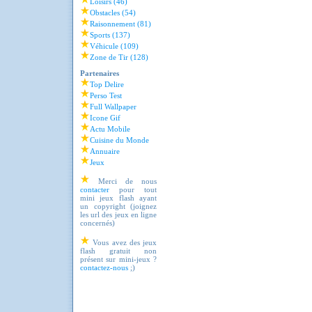
Loisirs (46)
Obstacles (54)
Raisonnement (81)
Sports (137)
Véhicule (109)
Zone de Tir (128)
Partenaires
Top Delire
Perso Test
Full Wallpaper
Icone Gif
Actu Mobile
Cuisine du Monde
Annuaire
Jeux
Merci de nous
contacter
pour tout
mini jeux flash ayant
un copyright (joignez
les url des jeux en ligne
concernés)
Vous avez des jeux
flash gratuit non
présent sur mini-jeux ?
contactez-nous
;)